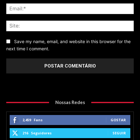
Ema
Sit
Save my name, email, and website in this browser for the
next time I comment.
Nossas Redes
2,459
Fans
GOSTAR
216
Seguidores
SEGUIR