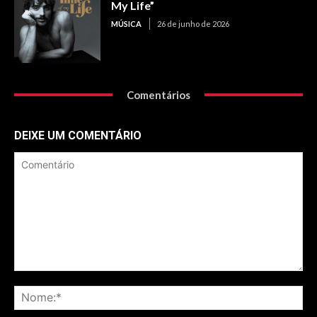
My Life”
MÚSICA
26 de junho de 2026
Comentários
DEIXE UM COMENTÁRIO
Comentário
No