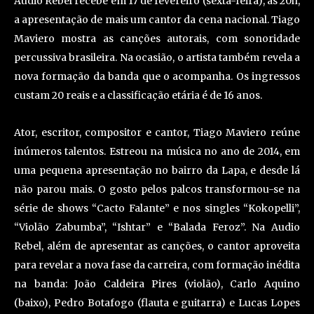
Audio Rebel recebe em 17 de fevereiro (sexta-feira), às 20h,
a apresentação de mais um cantor da cena nacional. Tiago
Maviero mostra as canções autorais, com sonoridade
percussiva brasileira. Na ocasião, o artista também revela a
nova formação da banda que o acompanha. Os ingressos
custam 20 reais e a classificação etária é de 16 anos.
Ator, escritor, compositor e cantor, Tiago Maviero reúne
inúmeros talentos. Estreou na música no ano de 2014, em
uma pequena apresentação no bairro da Lapa, e desde lá
não parou mais. O gosto pelos palcos transformou-se na
série de shows “Cacto Falante” e nos singles “Kokopelli”,
“Violão Zabumba”, “Ishtar” e “Balada Feroz”. Na Audio
Rebel, além de apresentar as canções, o cantor aproveita
para revelar a nova fase da carreira, com formação inédita
na banda: João Caldeira Pires (violão), Carlo Aquino
(baixo), Pedro Botafogo (flauta e guitarra) e Lucas Lopes