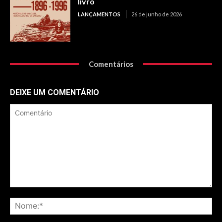
livro
LANÇAMENTOS
26 de junho de 2026
Comentários
DEIXE UM COMENTÁRIO
Comentário
No