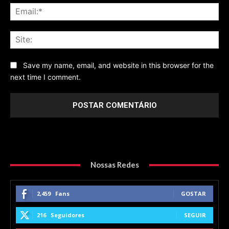
Ema
Sit
Save my name, email, and website in this browser for the
next time I comment.
Nossas Redes
2,459
Fans
GOSTAR
216
Seguidores
SEGUIR