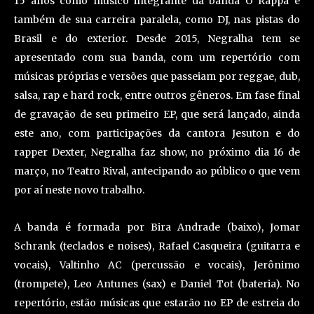
15 anos como músico integrante da banda O Rappa e
também de sua carreira paralela, como DJ, nas pistas do
Brasil e do exterior. Desde 2015, Negralha tem se
apresentado com sua banda, com um repertório com
músicas próprias e versões que passeiam por reggae, dub,
salsa, rap e hard rock, entre outros gêneros. Em fase final
de gravação de seu primeiro EP, que será lançado, ainda
este ano, com participações da cantora Jesuton e do
rapper Dexter, Negralha faz show, no próximo dia 16 de
março, no Teatro Rival, antecipando ao público o que vem
por aí neste novo trabalho.
A banda é formada por Bira Andrade (baixo), Jomar
Schrank (teclados e noises), Rafael Casqueira (guitarra e
vocais), Valtinho AC (percussão e vocais), Jerônimo
(trompete), Leo Antunes (sax) e Daniel Tot (bateria). No
repertório, estão músicas que estarão no EP de estreia do