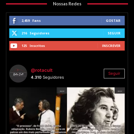
Nossas Redes
2,459
Fans
GOSTAR
216
Seguidores
SEGUIR
125
Inscritos
INSCREVER
@rotacult
Seguir
4.310
Seguidores