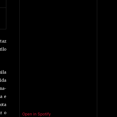
taz
ilo
ila
vida
rna-
a e
gota
r o
Open in Spotify