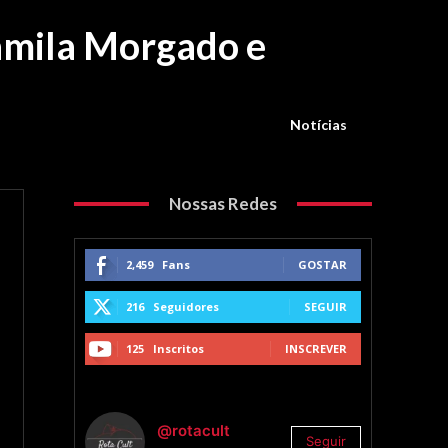
Camila Morgado e
Notícias
Nossas Redes
2,459
Fans
GOSTAR
216
Seguidores
SEGUIR
125
Inscritos
INSCREVER
@rotacult
Seguir