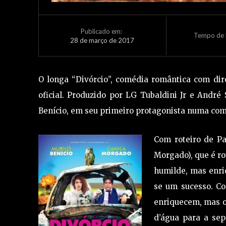
Publicado em:
Tempo de L
28 de março de 2017
O longa “Divórcio”, comédia romântica com di
oficial. Produzido por LG Tubaldini Jr e Andr
Benício, em seu primeiro protagonista numa com
Com roteiro de Pa
Morgado), que é rou
humilde, mas enri
se um sucesso. C
enriquecem, mas o 
d’água para a sep