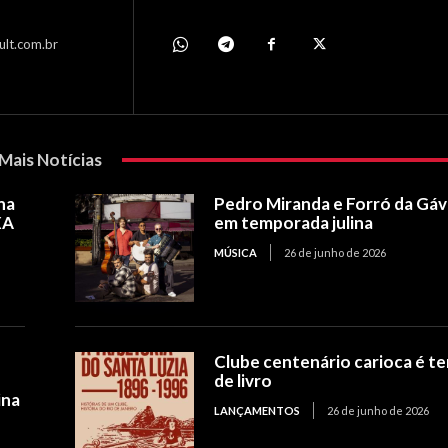
ult.com.br
Mais Notícias
na
Pedro Miranda e Forró da Gá
XA
em temporada julina
MÚSICA
26 de junho de 2026
Clube centenário carioca é t
de livro
ina
LANÇAMENTOS
26 de junho de 2026