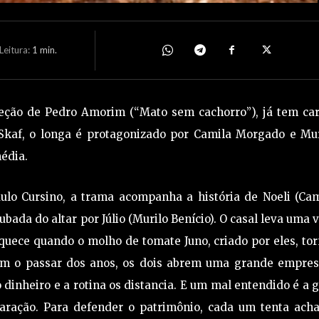
eitura:
1
min.
reção de Pedro Amorim (“Mato sem cachorro”), já tem car
é Skaf, o longa é protagonizado por Camila Morgado e Mur
édia.
ulo Cursino, a trama acompanha a história de Noeli (Cam
bada do altar por Júlio (Murilo Benício). O casal leva uma 
quece quando o molho de tomate Juno, criado por eles, to
om o passar dos anos, os dois abrem uma grande empres
dinheiro e a rotina os distancia. E um mal entendido é a 
aração. Para defender o patrimônio, cada um tenta acha