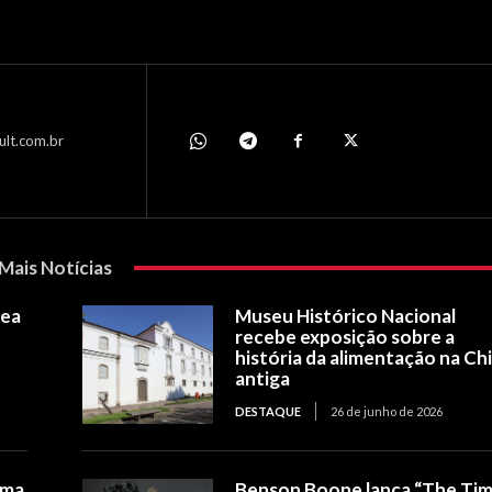
ult.com.br
Mais Notícias
vea
Museu Histórico Nacional
recebe exposição sobre a
história da alimentação na Ch
antiga
DESTAQUE
26 de junho de 2026
ema
Benson Boone lança “The Ti