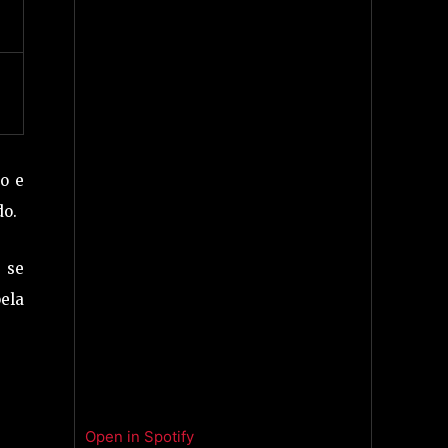
ão e
do.
 se
ela
Open in Spotify