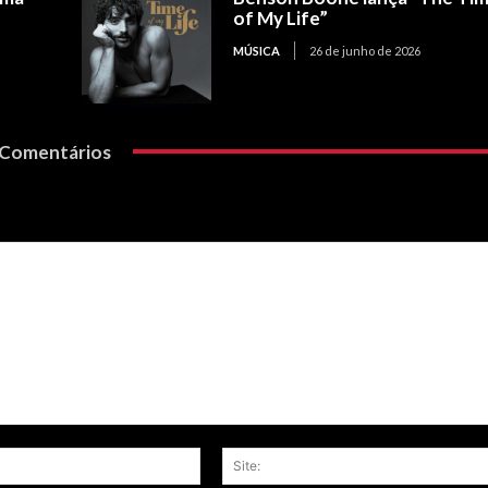
of My Life”
MÚSICA
26 de junho de 2026
Comentários
Email:*