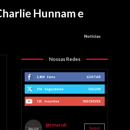
 Charlie Hunnam e
Notícias
Nossas Redes
2,459
Fans
GOSTAR
216
Seguidores
SEGUIR
125
Inscritos
INSCREVER
@rotacult
Seguir