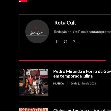
Rota Cult
Redação do site E-mail: contato@rotac
Pedro Miranda e Forró da Gá
em temporada julina
MÚSICA
26 de junho de 2026
Clube centenário carioca é t