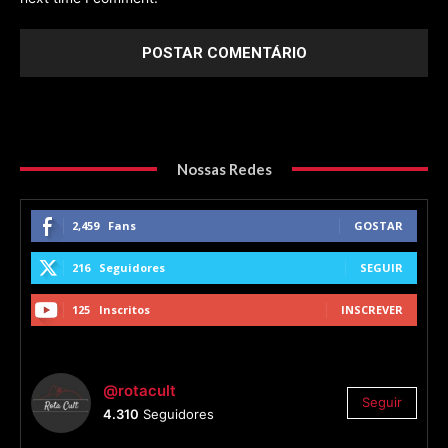
Nossas Redes
2,459
Fans
GOSTAR
216
Seguidores
SEGUIR
125
Inscritos
INSCREVER
@rotacult
Seguir
4.310
Seguidores