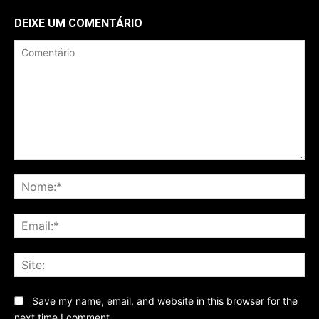
DEIXE UM COMENTÁRIO
Comentário
No
Ema
Sit
Save my name, email, and website in this browser for the
next time I comment.