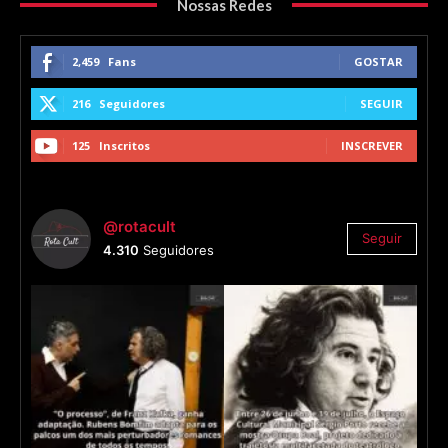
Nossas Redes
2,459
Fans
GOSTAR
216
Seguidores
SEGUIR
125
Inscritos
INSCREVER
@rotacult
Seguir
4.310
Seguidores