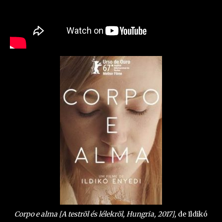
Corpo e alma [A teströl és lélekröl, Hungria, 2017],
de Ildikó