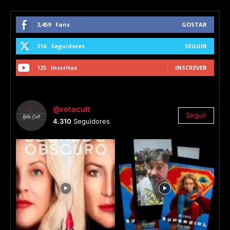
2,459
Fans
GOSTAR
216
Seguidores
SEGUIR
125
Inscritos
INSCREVER
@rotacult
Seguir
4.310
Seguidores