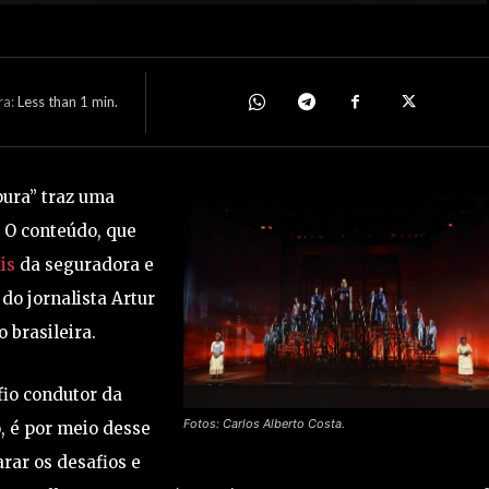
ra:
Less than 1
min.
pura” traz uma
 O conteúdo, que
is
da seguradora e
do jornalista Artur
 brasileira.
 fio condutor da
Fotos: Carlos Alberto Costa.
o, é por meio desse
rar os desafios e