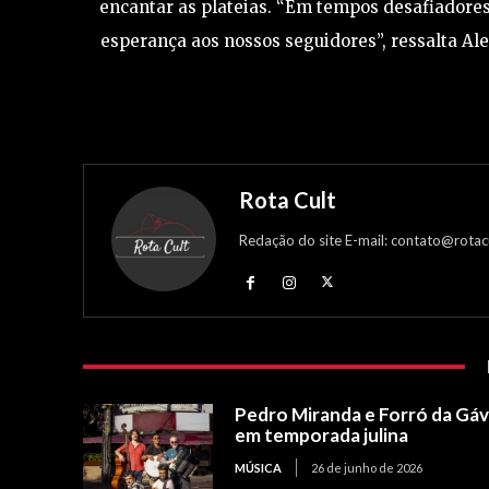
encantar as plateias. “Em tempos desafiadore
esperança aos nossos seguidores”, ressalta A
Rota Cult
Redação do site E-mail: contato@rotac
Pedro Miranda e Forró da Gá
em temporada julina
MÚSICA
26 de junho de 2026