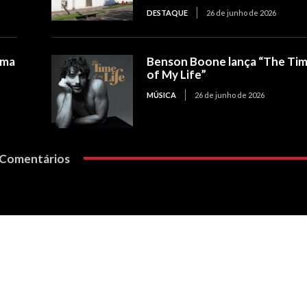
DESTAQUE
26 de junho de 2026
ema
Benson Boone lança “The Ti
of My Life”
MÚSICA
26 de junho de 2026
Comentários