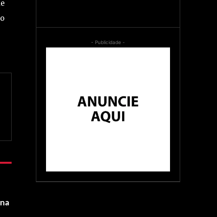
de
co
- Publicidade -
ina