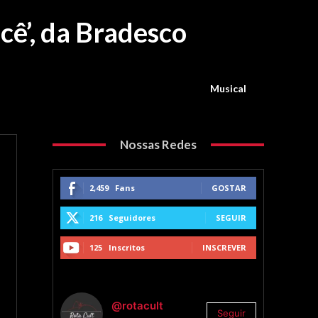
cê’, da Bradesco
Musical
Nossas Redes
2,459
Fans
GOSTAR
216
Seguidores
SEGUIR
125
Inscritos
INSCREVER
@rotacult
Seguir