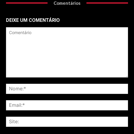
Comentários
DEIXE UM COMENTÁRIO
Comentário
No
Ema
Sit