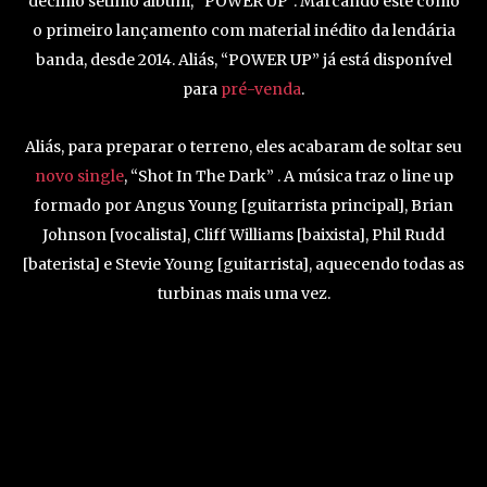
décimo sétimo álbum, “POWER UP”. Marcando este como
o primeiro lançamento com material inédito da lendária
banda, desde 2014. Aliás, “POWER UP” já está disponível
para
pré-venda
.
Aliás, para preparar o terreno, eles acabaram de soltar seu
novo single
, “Shot In The Dark” . A música traz o line up
formado por Angus Young [guitarrista principal], Brian
Johnson [vocalista], Cliff Williams [baixista], Phil Rudd
[baterista] e Stevie Young [guitarrista], aquecendo todas as
turbinas mais uma vez.