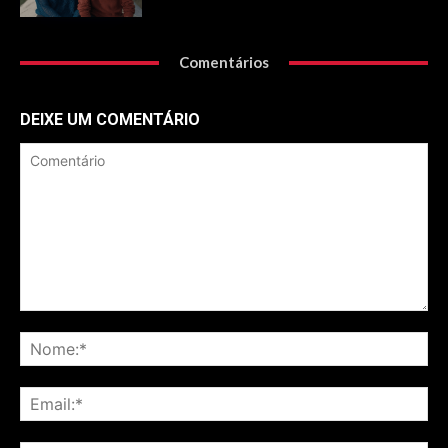
Comentários
DEIXE UM COMENTÁRIO
Comentário
No
Ema