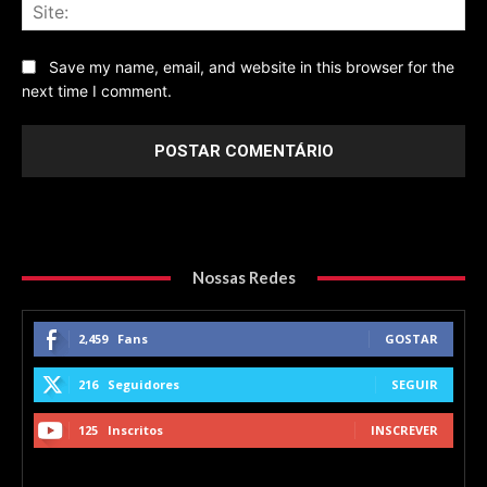
Sit
Save my name, email, and website in this browser for the
next time I comment.
Nossas Redes
2,459
Fans
GOSTAR
216
Seguidores
SEGUIR
125
Inscritos
INSCREVER