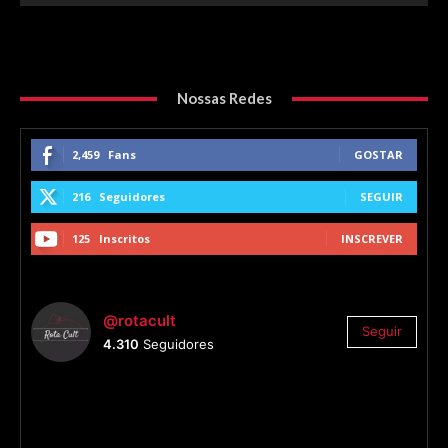
Nossas Redes
2,459
Fans
GOSTAR
216
Seguidores
SEGUIR
125
Inscritos
INSCREVER
@rotacult
Seguir
4.310
Seguidores