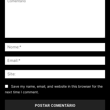
Comentário
No
Ema
Sit
Save my name, email, and website in this browser for the
next time I comment.