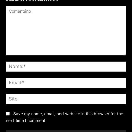
Comentário
No
Ema
Sit
Save my name, email, and website in this browser for the
next time I comment.