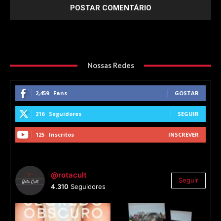
Nossas Redes
2,459
Fans
GOSTAR
216
Seguidores
SEGUIR
125
Inscritos
INSCREVER
@rotacult
Seguir
4.310
Seguidores