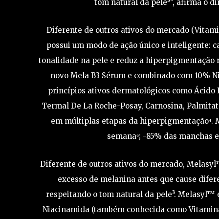
tom natural da pele³”, afirma o d
Diferente de outros ativos do mercado (Vitami
possui um modo de ação único e inteligente: c
tonalidade na pele e reduz a hiperpigmentação 
novo Mela B3 Sérum e combinado com 10% Ni
princípios ativos dermatológicos como Ácido H
Termal De La Roche-Posay, Carnosina, Palmitat
em múltiplas etapas da hiperpigmentação⁴. 
semana⁶; -85% das manchas e
Diferente de outros ativos do mercado, Melasyl
excesso de melanina antes que cause difer
respeitando o tom natural da pele³. Melasyl
Niacinamida (também conhecida como Vitamina 