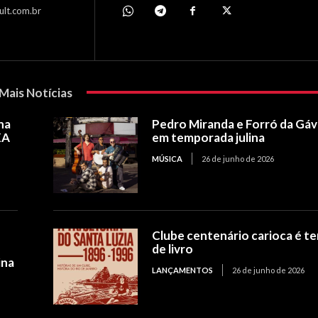
ult.com.br
Mais Notícias
na
Pedro Miranda e Forró da Gá
XA
em temporada julina
MÚSICA
26 de junho de 2026
Clube centenário carioca é t
de livro
ina
LANÇAMENTOS
26 de junho de 2026