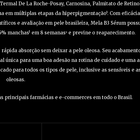
 Termal De La Roche-Posay, Carnosina, Palmitato de Retino
a em múltiplas etapas da hiperpigmentação¹. Com eficácia
íficos e avaliação em pele brasileira, Mela B3 Sérum possu
 -85% manchas¹ em 8 semanas⁶ e previne o reaparecimento.
 rápida absorção sem deixar a pele oleosa. Seu acabament
l única para uma boa adesão na rotina de cuidado e uma a
ado para todos os tipos de pele, inclusive as sensíveis e a
oleosas.
s principais farmácias e e-commerces em todo o Brasil.