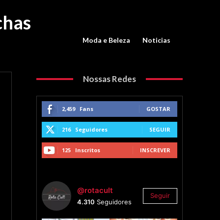
chas
Moda e Beleza
Noticias
Nossas Redes
2,459
Fans
GOSTAR
216
Seguidores
SEGUIR
125
Inscritos
INSCREVER
@rotacult
Seguir
4.310
Seguidores