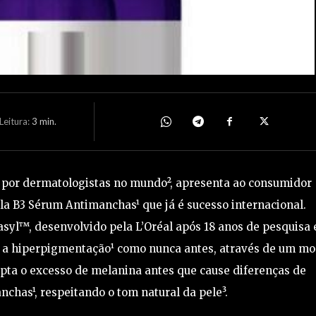
eitura:
3
min.
por dermatologistas no mundo², apresenta ao consumidor
la B3 Sérum Antimanchas¹ que já é sucesso internacional.
syl™, desenvolvido pela L’Oréal após 18 anos de pesquisa 
r a hiperpigmentação¹ como nunca antes, através de um m
epta o excesso de melanina antes que cause diferenças de
nchas¹, respeitando o tom natural da pele³.