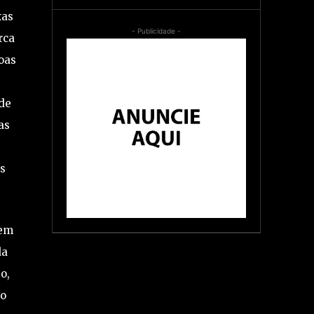
xas
- Publicidade -
rca
oas
de
as
s
tem
da
o,
 o