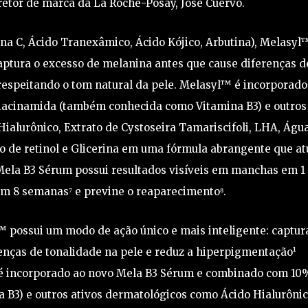
iretor de marca da La Roche-Posay, José Cuervo.
na C, Ácido Tranexâmico, Ácido Kójico, Arbutina), Melasyl
aptura o excesso de melanina antes que cause diferenças d
respeitando o tom natural da pele. Melasyl™ é incorporado
acinamida (também conhecida como Vitamina B3) e outros
ialurônico, Extrato de Cystoseira Tamariscifoli, LHA, Águ
o de retinol e Glicerina em uma fórmula abrangente que at
Mela B3 Sérum possui resultados visíveis em manchas em 1
m 8 semanas⁷ e previne o reaparecimento⁸.
™ possui um modo de ação único e mais inteligente: captur
enças de tonalidade na pele e reduz a hiperpigmentação¹
™ é incorporado ao novo Mela B3 Sérum e combinado com 10
B3) e outros ativos dermatológicos como Ácido Hialurônic