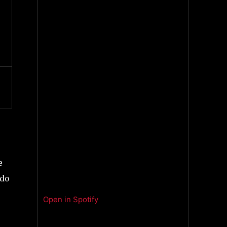
e
odo
Open in Spotify