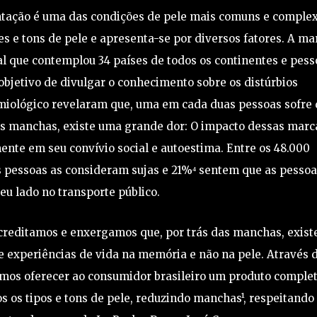
tação é uma das condições de pele mais comuns e comple
des e tons de pele e apresenta-se por diversos fatores. A ma
l que contemplou 34 países de todos os continentes e pess
objetivo de divulgar o conhecimento sobre os distúrbios
miológico revelaram que, uma em cada duas pessoas sofre 
as manchas, existe uma grande dor: O impacto dessas marc
ente em seu convívio social e autoestima. Entre os 48.000
s pessoas as consideram sujas e 21%⁴ sentem que as pessoa
seu lado no transporte público.
acreditamos e enxergamos que, por trás das manchas, exis
 experiências de vida na memória e não na pele. Através 
mos oferecer ao consumidor brasileiro um produto complet
s os tipos e tons de pele, reduzindo manchas¹, respeitando