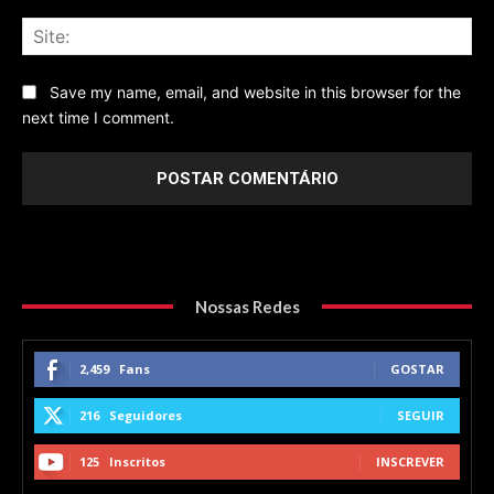
Sit
Save my name, email, and website in this browser for the
next time I comment.
Nossas Redes
2,459
Fans
GOSTAR
216
Seguidores
SEGUIR
125
Inscritos
INSCREVER