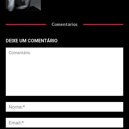
Comentários
DEIXE UM COMENTÁRIO
Comentário
No
Ema