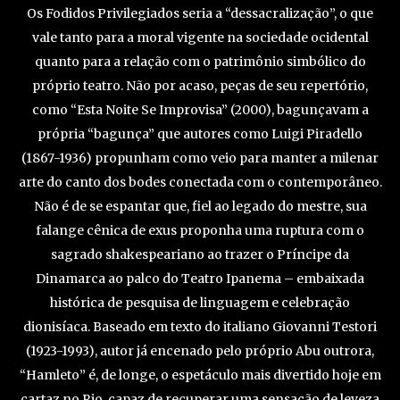
Os Fodidos Privilegiados seria a “dessacralização”, o que
vale tanto para a moral vigente na sociedade ocidental
quanto para a relação com o patrimônio simbólico do
próprio teatro. Não por acaso, peças de seu repertório,
como “Esta Noite Se Improvisa” (2000), bagunçavam a
própria “bagunça” que autores como Luigi Piradello
(1867-1936) propunham como veio para manter a milenar
arte do canto dos bodes conectada com o contemporâneo.
Não é de se espantar que, fiel ao legado do mestre, sua
falange cênica de exus proponha uma ruptura com o
sagrado shakespeariano ao trazer o Príncipe da
Dinamarca ao palco do Teatro Ipanema – embaixada
histórica de pesquisa de linguagem e celebração
dionisíaca. Baseado em texto do italiano Giovanni Testori
(1923-1993), autor já encenado pelo próprio Abu outrora,
“Hamleto” é, de longe, o espetáculo mais divertido hoje em
cartaz no Rio, capaz de recuperar uma sensação de leveza