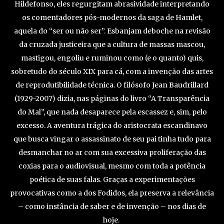
Hildefonso, eles regurgitam abrasividade interpretando
os comentadores pós-modernos da saga de Hamlet,
aquela do “ser ou não ser”. Esbanjam deboche na revisão
da cruzada justiceira que a cultura de massas mascou,
mastigou, engoliu e ruminou como (e o quanto) quis,
sobretudo do século XIX para cá, com a invenção das artes
de reprodutibilidade técnica. O filósofo Jean Baudrillard
(1929-2007) dizia, nas páginas do livro “A Transparência
do Mal”, que nada desaparece pela escassez e, sim, pelo
excesso. A aventura trágica do aristocrata escandinavo
que busca vingar o assassinato de seu pai tinha tudo para
desmanchar no ar com sua excessiva proliferação das
coxias para o audiovisual, mesmo com toda a potência
poética de suas falas. Graças a experimentações
provocativas como a dos Fodidos, ela preserva a relevância
– como instância de saber e de invenção – nos dias de
hoje.