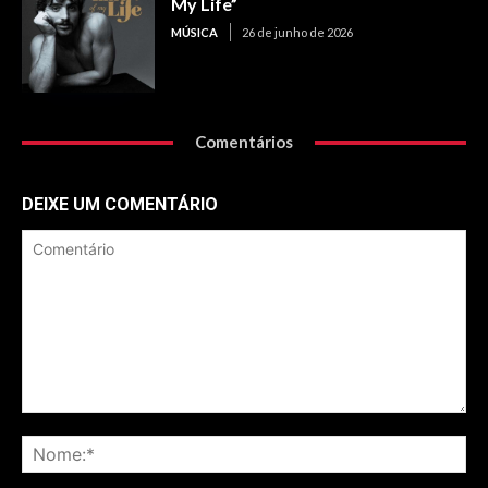
My Life”
MÚSICA
26 de junho de 2026
Comentários
DEIXE UM COMENTÁRIO
Comentário
No