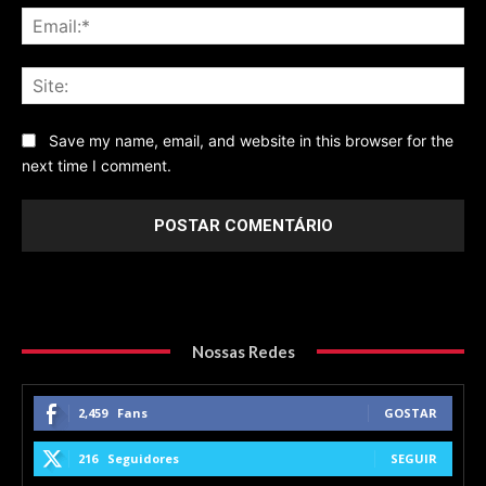
Ema
Sit
Save my name, email, and website in this browser for the
next time I comment.
Nossas Redes
2,459
Fans
GOSTAR
216
Seguidores
SEGUIR