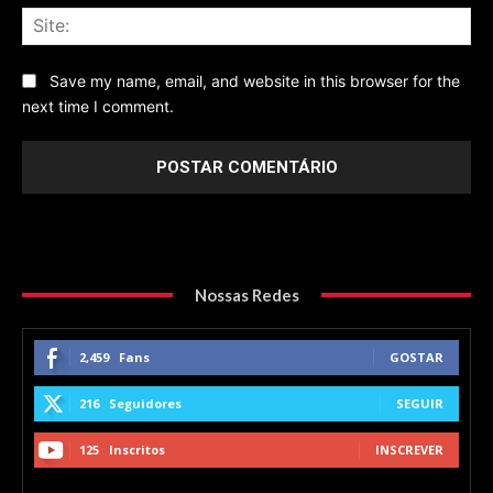
Sit
Save my name, email, and website in this browser for the
next time I comment.
Nossas Redes
2,459
Fans
GOSTAR
216
Seguidores
SEGUIR
125
Inscritos
INSCREVER