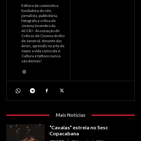
Editora de conteúdo e
fundadora do site,
jornalista, publicitária,
fotografa e crítica de
cinema (membro da
ACCRJ - Associação de
Críticos de Cinema do Rio
de Janeiro). Amante das
Artes, aprendiz na arte de
expor a vida como ela é.
Cultura e tattoos nunca
são demais!
Mais Notícias
“Cavalas” estreia no Sesc
Copacabana