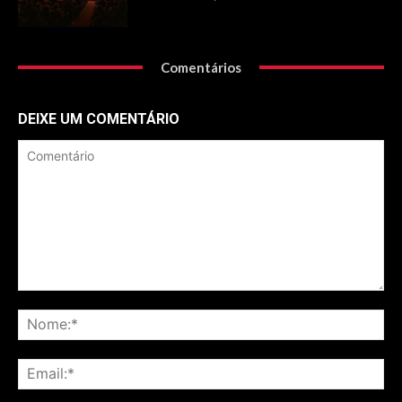
Comentários
DEIXE UM COMENTÁRIO
Comentário
No
Ema