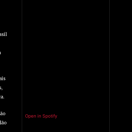
asil
a
ais
s,
ca.
hão
Open in Spotify
ilão
s