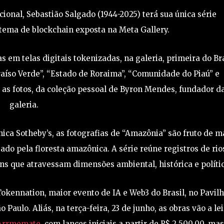
cional, Sebastião Salgado (1944-2025) terá sua única série
tema de blockchain exposta na Meta Gallery.
s em telas digitais tokenizadas, na galeria, primeira do Br
raíso Verde”, “Estado de Roraima”, “Comunidade do Piaú” e
 as fotos, da coleção pessoal de Byron Mendes, fundador d
galeria.
nica Sotheby’s, as fotografias de “Amazônia” são fruto de m
o pela floresta amazônica. A série reúne registros de rio
 que atravessam dimensões ambiental, histórica e políti
Tokennation, maior evento de IA e Web3 do Brasil, no Pavil
Paulo. Aliás, na terça-feira, 23 de junho, as obras vão a le
Arrmemate
, com lances iniciais a partir de R$ 2.500,00, ma