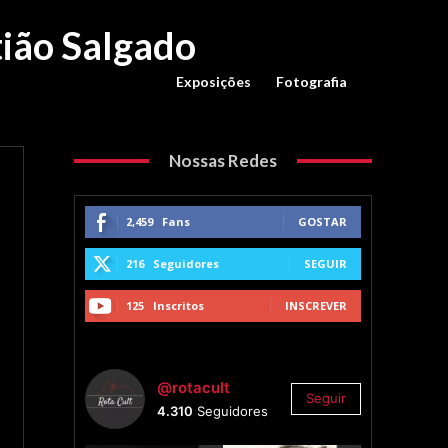
tião Salgado
Exposições
Fotografia
Nossas Redes
2,459
Fans
GOSTAR
216
Seguidores
SEGUIR
125
Inscritos
INSCREVER
@rotacult
Seguir
4.310
Seguidores