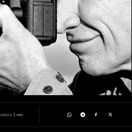
eitura:
1
min.