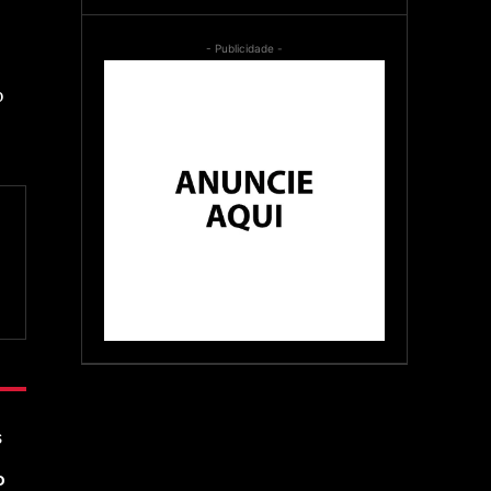
- Publicidade -
o
s
o