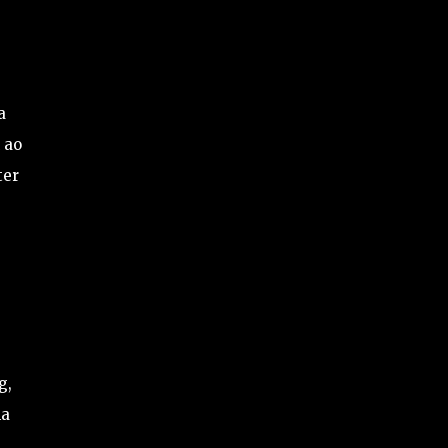
a
 ao
ter
g,
ma