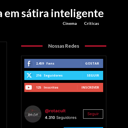
 em sátira inteligente
Cinema
Críticas
Nossas Redes
2,459
Fans
GOSTAR
216
Seguidores
SEGUIR
125
Inscritos
INSCREVER
@rotacult
Seguir
4.310
Seguidores