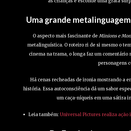
as crianças e esconde uma grata surp
Uma grande metalinguagem s
O aspecto mais fascinante de
Minions e Mon
metalinguística. O roteiro ri de si mesmo o te
cinema na trama, o longa faz um comentário m
personagens c
Há cenas recheadas de ironia mostrando a e
história. Essa autoconsciência dá um sabor espe
um caça-níqueis em uma sátira in
Leia também:
Universal Pictures realiza açã