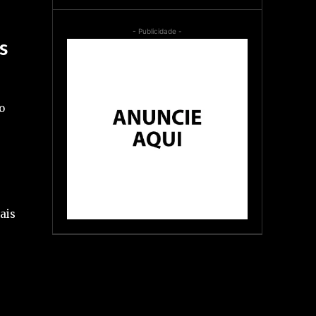
- Publicidade -
s
o
s
ais