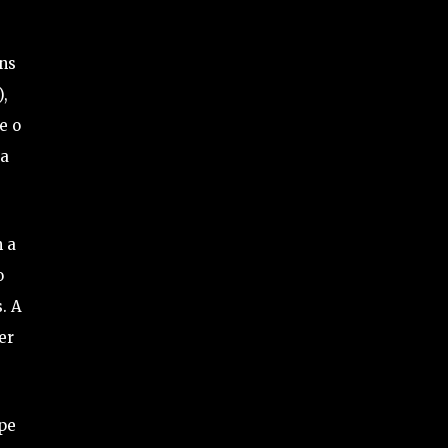
ns
,
e o
 a
m a
o
. A
er
ppe