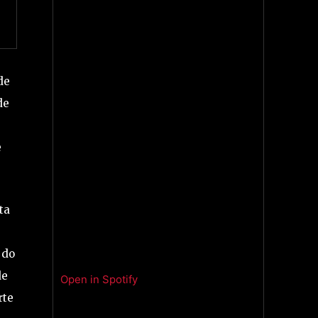
de
de
e
ta
 do
de
Open in Spotify
rte