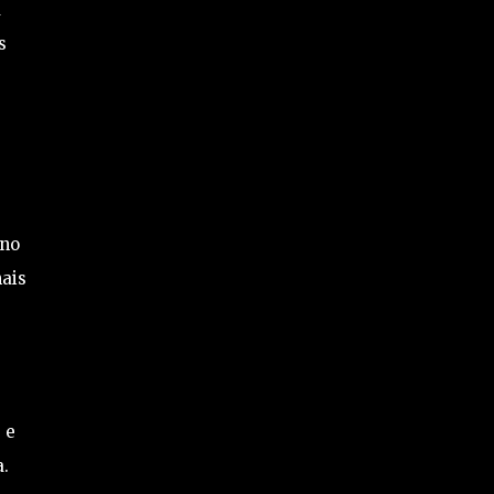
a
s
s
 no
nais
 e
.