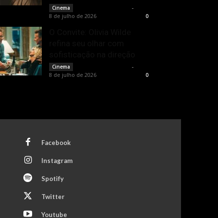
Francisco Carbone
-
Cinema
8 de julho de 2026
0
O Convite: Olivia Wilde
refina seu olhar com
sofisticação na direção
Francisco Carbone
-
Cinema
8 de julho de 2026
0
Facebook
Instagram
Spotify
Twitter
Youtube