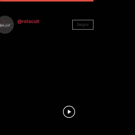
@rotacult
Seguir
4.310
Seguidores