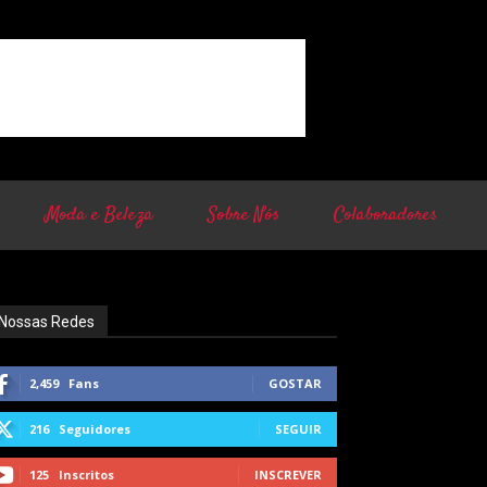
Moda e Beleza
Sobre Nós
Colaboradores
Nossas Redes
2,459
Fans
GOSTAR
216
Seguidores
SEGUIR
125
Inscritos
INSCREVER