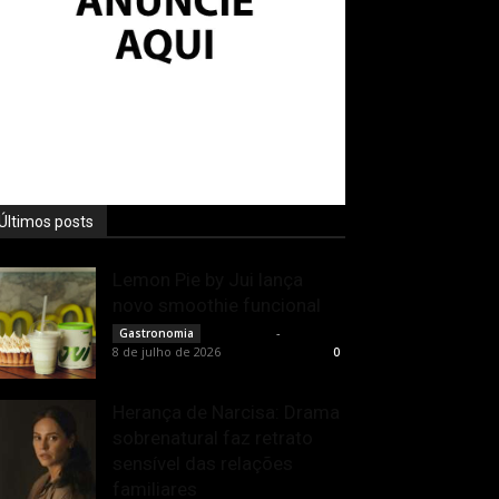
Últimos posts
Lemon Pie by Jui lança
novo smoothie funcional
Rota Cult
-
Gastronomia
8 de julho de 2026
0
Herança de Narcisa: Drama
sobrenatural faz retrato
sensível das relações
familiares