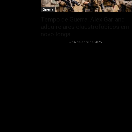
Cinema
Tempo de Guerra: Alex Garland
adquire ares claustrofóbicos em
novo longa
Bruno Giacobbo
-
16 de abril de 2025