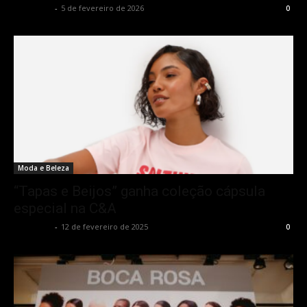
Rota Cult
-
5 de fevereiro de 2026
0
Moda e Beleza
“Tapas e Beijos” ganha coleção cápsula
especial na C&A
Rota Cult
-
12 de fevereiro de 2025
0