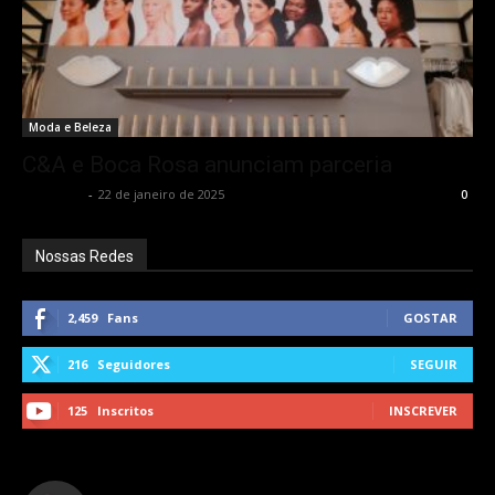
Moda e Beleza
C&A e Boca Rosa anunciam parceria
Rota Cult
-
22 de janeiro de 2025
0
Nossas Redes
2,459
Fans
GOSTAR
216
Seguidores
SEGUIR
125
Inscritos
INSCREVER