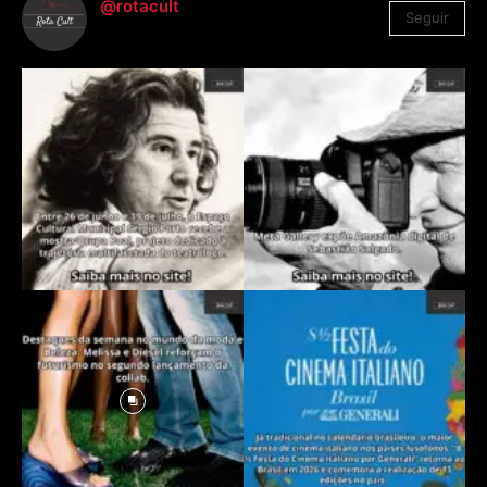
@rotacult
Seguir
4.310
Seguidores