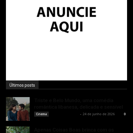
Últimos posts
Triste e Belo Mundo, uma comédia
romântica libanesa, delicada e sensível
Bruno Giacobbo
-
24 de junho de 2026
Cinema
0
Apenas Coisas Boas brinca com os