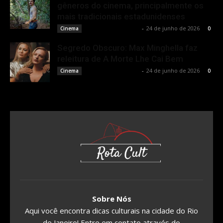
gêneros do cinema, principalmente os
mais tradicionais estadunidenses
Francisco Carbone
-
24 de junho de 2026
Cinema
0
Segredo Obscuro: Max Minghella faz
releitura de A Morte Lhe Cai Bem
Francisco Carbone
-
24 de junho de 2026
Cinema
0
Sobre Nós
Aqui você encontra dicas culturais na cidade do Rio
de Janeiro! Entre em contato através do