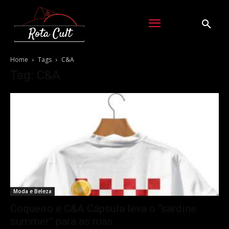
Home
Tags
C&A
Tag: C&A
Moda e Beleza
Coqueiro e C&A Cápsula leva o “sardine
summer” para as ruas