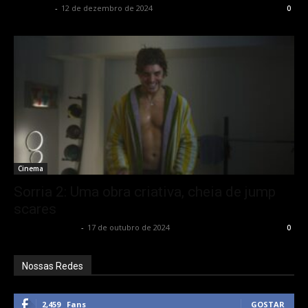
Rota Cult
-
12 de dezembro de 2024
0
Cinema
Sorria 2: Uma obra criativa, cheia de jump
scares
Bruno Giacobbo
-
17 de outubro de 2024
0
Nossas Redes
2,459
Fans
GOSTAR