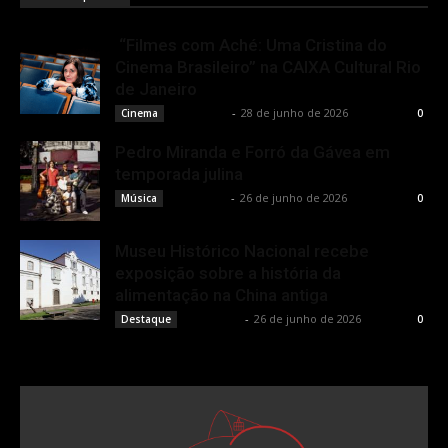
“Filmes com Aché: Uma Cristina do
Cinema Brasileiro” na CAIXA Cultural Rio
de Janeiro
Rota Cult
-
28 de junho de 2026
Cinema
0
Pedro Miranda e Forró da Gávea em
temporada julina
Rota Cult
-
26 de junho de 2026
Música
0
Museu Histórico Nacional recebe
exposição sobre a história da
alimentação na China antiga
Rota Cult
-
26 de junho de 2026
Destaque
0