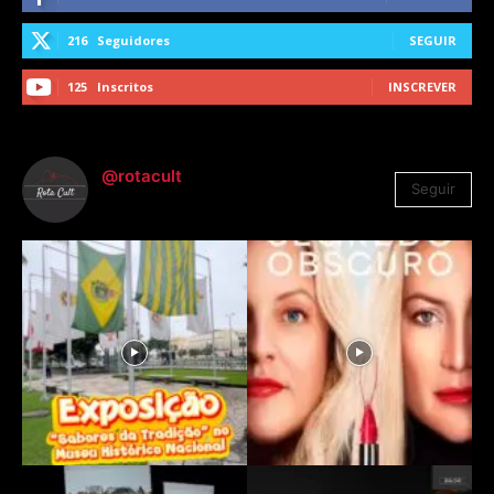
216
Seguidores
SEGUIR
125
Inscritos
INSCREVER
@rotacult
Seguir
4.310
Seguidores