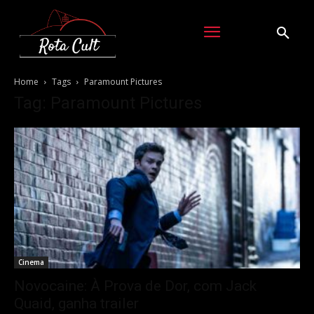
Home
Tags
Paramount Pictures
Tag: Paramount Pictures
Cinema
Novocaine: À Prova de Dor, com Jack
Quaid, ganha trailer