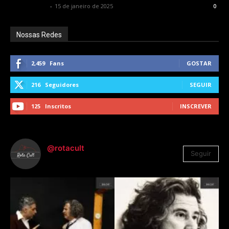
Alê Shcolnik
-
15 de janeiro de 2025
0
Nossas Redes
2,459
Fans
GOSTAR
216
Seguidores
SEGUIR
125
Inscritos
INSCREVER
@rotacult
Seguir
4.310
Seguidores