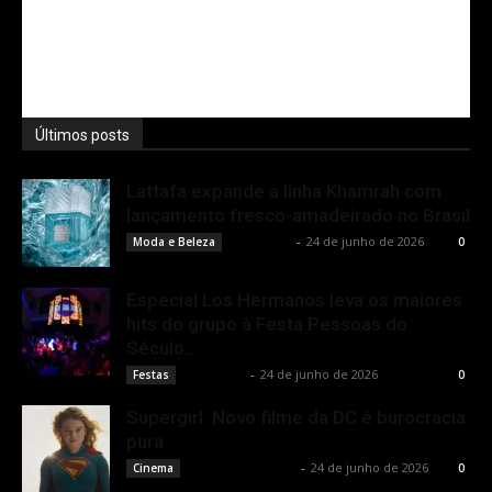
Últimos posts
Lattafa expande a linha Khamrah com
lançamento fresco-amadeirado no Brasil
Rota Cult
-
24 de junho de 2026
Moda e Beleza
0
Especial Los Hermanos leva os maiores
hits do grupo à Festa Pessoas do
Século...
Rota Cult
-
24 de junho de 2026
Festas
0
Supergirl: Novo filme da DC é burocracia
pura
Rodrigo Fonseca
-
24 de junho de 2026
Cinema
0