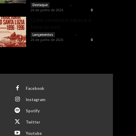
Rota Cult
-
Destaque
26 de junho de 2026
0
Clube centenário carioca é
tema de livro
Rota Cult
-
Lançamentos
26 de junho de 2026
0
Facebook
Instagram
Spotify
Twitter
Youtube