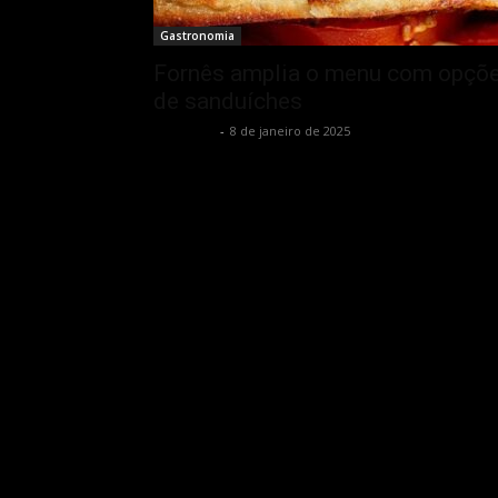
Gastronomia
Fornês amplia o menu com opçõ
de sanduíches
Rota Cult
-
8 de janeiro de 2025