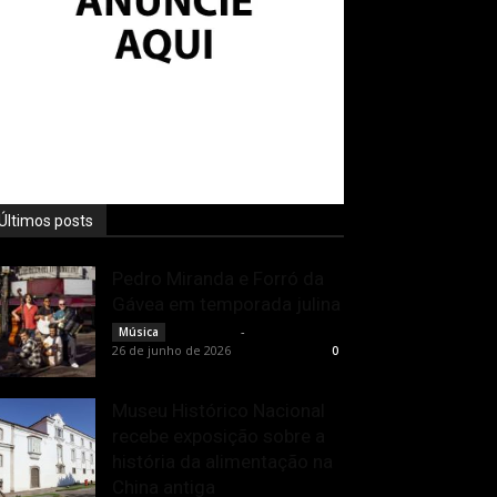
Últimos posts
Pedro Miranda e Forró da
Gávea em temporada julina
Rota Cult
-
Música
26 de junho de 2026
0
Museu Histórico Nacional
recebe exposição sobre a
história da alimentação na
China antiga