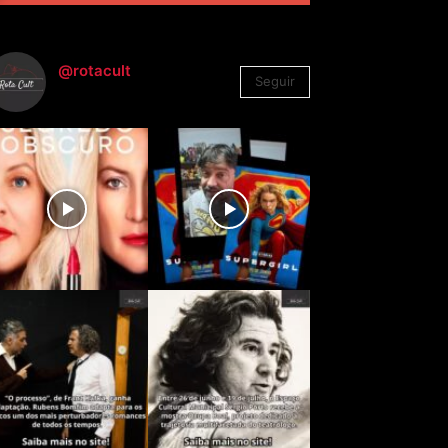
@rotacult
Seguir
4.310
Seguidores