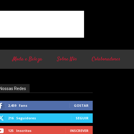
Moda e Beleza
Sobre Nós
Colaboradores
Nossas Redes
2,459
Fans
GOSTAR
216
Seguidores
SEGUIR
125
Inscritos
INSCREVER