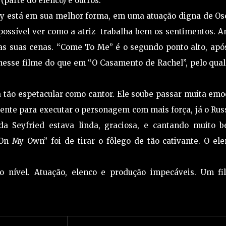
parte do elenco) e outros.
ay está em sua melhor forma, em uma atuação digna de Os
ossível ver como a atriz trabalha bem os sentimentos. A
s suas cenas. “Come To Me” é o segundo ponto alto, após
esse filme do que em “O Casamento de Rachel”, pelo qual 
 tão espetacular como cantor. Ele soube passar muita emo
ente para executar o personagem com mais força, já o Rus
Seyfried estava linda, graciosa, e cantando muito b
 My Own” foi de tirar o fôlego de tão cativante. O ele
to nível. Atuação, elenco e produção impecáveis. Um fi