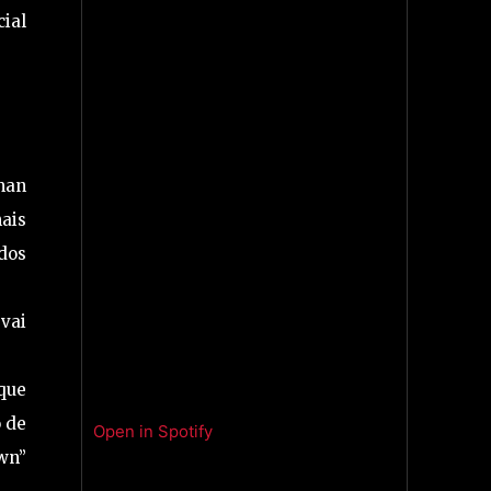
cial
kman
ais
 dos
vai
que
o de
Open in Spotify
wn”