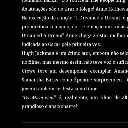
(Samanta Barks), “Do You Hear The People Sing” (
As atuações são de tirar o fôlego! Anne Hathaw
Na execução da canção “I Dreamed a Dream” é p
proporciona realismo, dor e emoção em todas a
Dreamed a Dream”. Anne chega a estar melhor n
indicada ao Oscar pela primeira vez.
Hugh Jackman é um ótimo ator, embora não seja
no filme, mas mesmo assim não teve voz o sufici
Crowe teve um desempenho exemplar. Amanda 
Samantha Barks como Éponine surpreendeu. “On
jovem também se destaca no filme.
“Os Miseráveis
” é, realmente, um filme de al
grandioso e apaixonante!