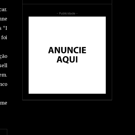
car.
- Publicidade -
nne
 “I
foi
ção
sell
em.
nco
lme