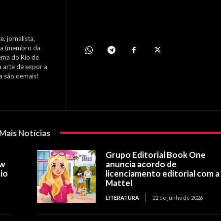
, jornalista,
nema (membro da
ema do Rio de
a arte de expor a
ca são demais!
Mais Notícias
Grupo Editorial Book One
ow
anuncia acordo de
io
licenciamento editorial com a
Mattel
LITERATURA
22 de junho de 2026