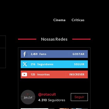
Cinema
Críticas
Nossas Redes
2,459
Fans
GOSTAR
216
Seguidores
SEGUIR
125
Inscritos
INSCREVER
@rotacult
Seguir
4.310
Seguidores