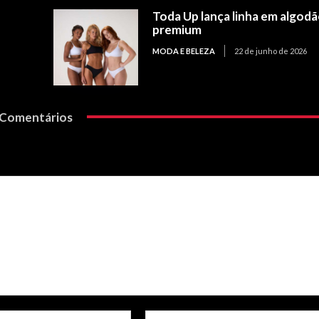
Toda Up lança linha em algod
premium
MODA E BELEZA
22 de junho de 2026
Comentários
Email:*