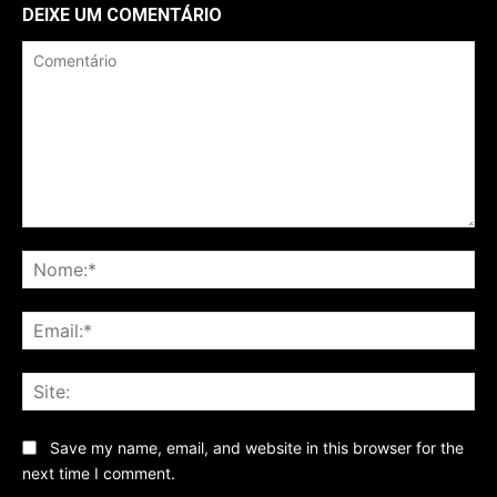
DEIXE UM COMENTÁRIO
Comentário
No
Ema
Sit
Save my name, email, and website in this browser for the
next time I comment.