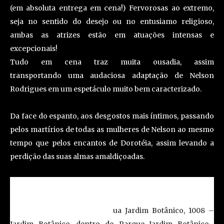
(em absoluta entrega em cena!) Fervorosas ao extremo,
seja no sentido do desejo ou no entusiamo religioso,
ambas as atrizes estão em atuações intensas e
excepcionais!
Tudo em cena traz muita ousadia, assim
transportando uma audaciosa adaptação de Nelson
Rodrigues em um espetáculo muito bem caracterizado.
Da face do espanto, aos desgostos mais íntimos, passando
pelos martírios de todas as mulheres de Nelson ao mesmo
tempo que pelos encantos de Dorotéia, assim levando a
perdição das suas almas amaldiçoadas.
Serviço:
Espetáculo: “Dorotéia”
Local:
Teatro Tom Jobim (R
ua Jardim Botânico, 1008 –
Jardim Botânico, dentro do Parque Jardim Botânico
–