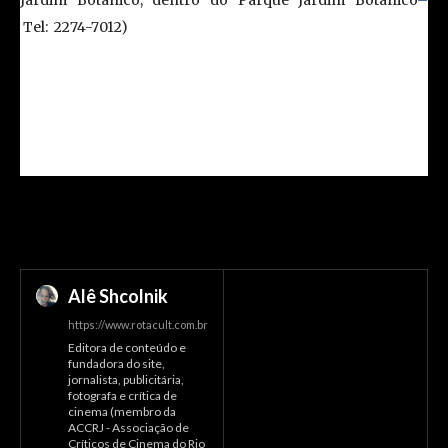
Tel:
2274-7012)
Temporada:
prorrogada até 01 de maio
Horário:
sexta e sábado: 21hs; e domingo: 20hs
Classificação
:
16 anos
Duração:
90 min.
Capacidade:
330 lugares
Alê Shcolnik
https://www.rotacult.com.br
Editora de conteúdo e
fundadora do site,
jornalista, publicitária,
fotografa e crítica de
cinema (membro da
ACCRJ - Associação de
Críticos de Cinema do Rio