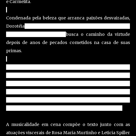
e Carmelita.
Condenada pela beleza que arranca paixões desvairadas,
Dorotéia
é uma ex-prostituta que largou a profissão depois
da morte do filho, agora,
busca o caminho da virtude
depois de anos de pecados cometidos na casa de suas
primas.
Na história destas mulheres, a maldição do amor renasce a
cada geração. O drama delas se iniciou com o pecado da
avó, que amou um homem e casou-se com
outro.
Condenadas a se casarem com um marido invisível
e sofrerem da náusea nupcial, este é o único sinal de
contato que teriam em toda vida com o sexo masculino.
A musicalidade em cena compõe o texto junto com as
atuações viscerais de Rosa Maria Murtinho e Leticia Spiller