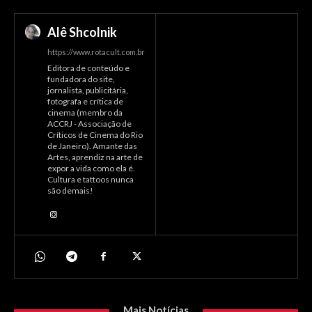
Alê Shcolnik
https://www.rotacult.com.br
Editora de conteúdo e
fundadora do site,
jornalista, publicitária,
fotografa e crítica de
cinema (membro da
ACCRJ - Associação de
Críticos de Cinema do Rio
de Janeiro). Amante das
Artes, aprendiz na arte de
expor a vida como ela é.
Cultura e tattoos nunca
são demais!
Mais Notícias