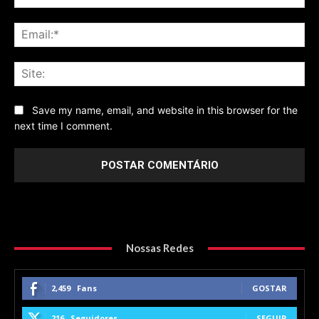
Ema
Sit
Save my name, email, and website in this browser for the
next time I comment.
Nossas Redes
2,459
Fans
GOSTAR
216
Seguidores
SEGUIR