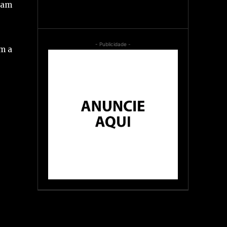
bam
- Publicidade -
am a