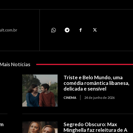
ult.com.br
Mais Notícias
Triste e Belo Mundo, uma
comédia romântica libanesa,
delicada e sensível
CINEMA
24 de junho de 2026
om
Segredo Obscuro: Max
Minghella faz releitura de A