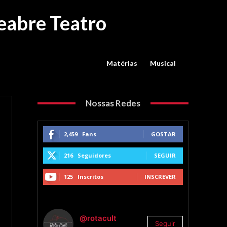
eabre Teatro
Matérias
Musical
Nossas Redes
2,459
Fans
GOSTAR
216
Seguidores
SEGUIR
125
Inscritos
INSCREVER
@rotacult
Seguir