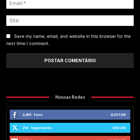
Ema
Sit
Save my name, email, and website in this browser for the
next time I comment.
Nossas Redes
2,459
Fans
GOSTAR
216
Seguidores
SEGUIR