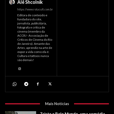
Alê Shcolnik
https://www.rotacult.com.br
Editora de conteúdo e
fundadora do site,
jornalista, publicitária,
fotografa e crítica de
cinema (membro da
ACCRJ - Associação de
Críticos de Cinema do Rio
de Janeiro). Amante das
Artes, aprendiz na arte de
expor a vida como ela é.
Cultura e tattoos nunca
são demais!
Mais Notícias
Triste e Belo Mundo, uma comédia