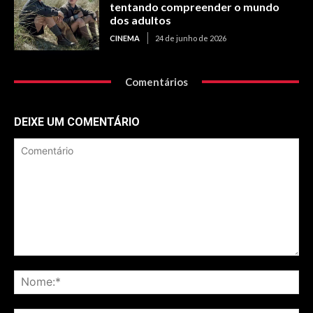
tentando compreender o mundo
dos adultos
CINEMA
24 de junho de 2026
Comentários
DEIXE UM COMENTÁRIO
Comentário
No