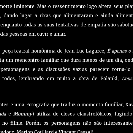
 morte iminente. Mas o ressentimento logo altera seus pl
e, dando lugar a rixas que alimentaram e ainda alimen
, enquanto todas as suas tentativas de empatia são sabot
 das pessoas em ouvir e amar.
 peça teatral homônima de Jean-Luc Lagarce,
É apenas o
a um reencontro familiar que dura menos de um dia, ond
s personagens e as discussões vazias parecem torna-lo
a todos, lembrando em muito a obra de Polanki,
Deus
ntes e uma Fotografia que traduz o momento familiar, Xav
enda
e
Mommy
) utiliza de closes claustrofóbicos, fugind
 no filme. Porém os personagens não são interessante
ydoux, Marion Cotillard e Vincent Cassel).