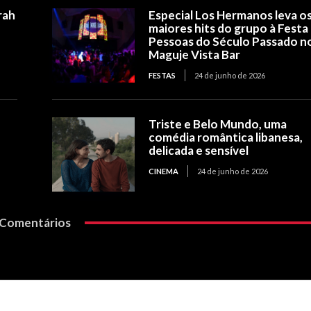
rah
Especial Los Hermanos leva o
maiores hits do grupo à Festa
Pessoas do Século Passado n
Maguje Vista Bar
FESTAS
24 de junho de 2026
Triste e Belo Mundo, uma
comédia romântica libanesa,
delicada e sensível
CINEMA
24 de junho de 2026
Comentários