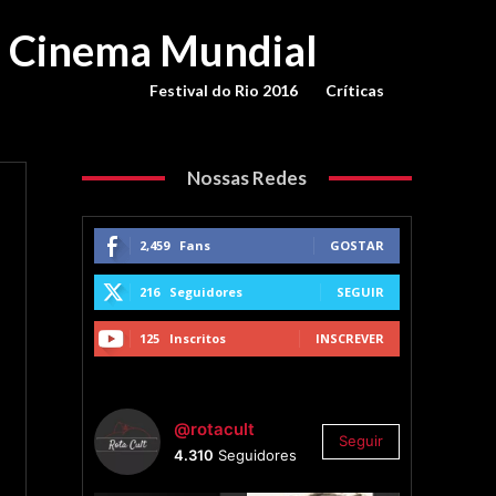
o Cinema Mundial
Festival do Rio 2016
Críticas
Nossas Redes
2,459
Fans
GOSTAR
216
Seguidores
SEGUIR
125
Inscritos
INSCREVER
@rotacult
Seguir
4.310
Seguidores