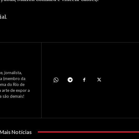
al.
, jornalista,
nema (membro da
ema do Rio de
a arte de expor a
ca são demais!
Mais Notícias