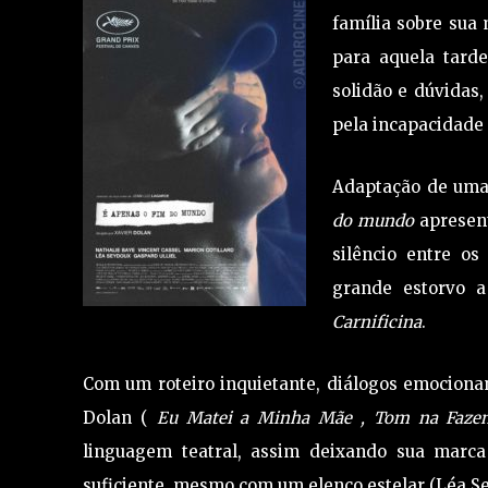
família sobre sua
para aquela tard
solidão e dúvidas
pela incapacidade
Adaptação de uma
do mundo
apresent
silêncio entre o
grande estorvo 
Carnificina
.
Com um roteiro inquietante, diálogos emociona
Dolan (
Eu Matei a Minha Mãe , Tom na Faz
linguagem teatral, assim deixando sua marca
suficiente, mesmo com um elenco estelar (Léa Se