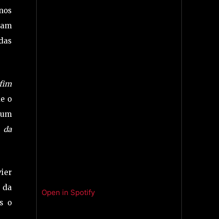
anos
tam
adas
 fim
e o
 um
 da
ier
o da
Open in Spotify
s o