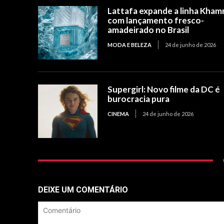
Lattafa expande a linha Kham
com lançamento fresco-
amadeirado no Brasil
MODA E BELEZA
24 de junho de 2026
Supergirl: Novo filme da DC é
burocracia pura
CINEMA
24 de junho de 2026
DEIXE UM COMENTÁRIO