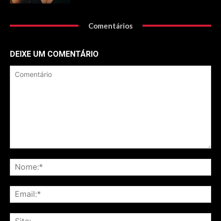
Comentários
DEIXE UM COMENTÁRIO
Comentário
No
Ema
Sit