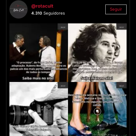
@rotacult
Seguir
4.310
Seguidores