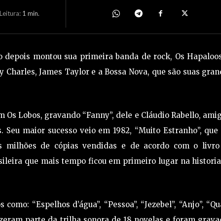
eitura:
1
min.
go depois montou sua primeira banda de rock, Os Hapaloo
ay Charles, James Taylor e a Bossa Nova, que são suas gra
em Os Lobos, gravando “Fanny”, dele e Cláudio Rabello, ami
 Seu maior sucesso veio em 1982, “Muito Estranho”, que 
ês milhões de cópias vendidas e de acordo com o livro
ileira que mais tempo ficou em primeiro lugar na histori
 como: “Espelhos d’água”, “Pessoa”, “Jezebel”, “Anjo”, “Q
fizeram parte da trilha sonora de 18 novelas e foram grav