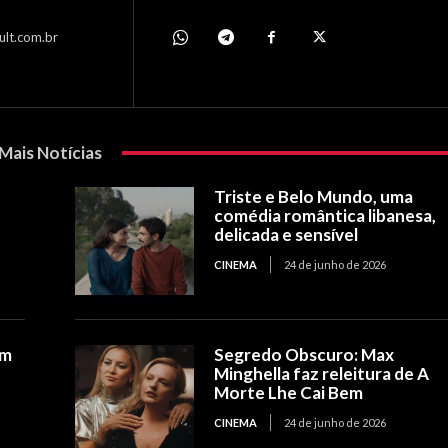
ult.com.br
Mais Notícias
Triste e Belo Mundo, uma
comédia romântica libanesa,
delicada e sensível
CINEMA
24 de junho de 2026
om
Segredo Obscuro: Max
Minghella faz releitura de A
Morte Lhe Cai Bem
CINEMA
24 de junho de 2026