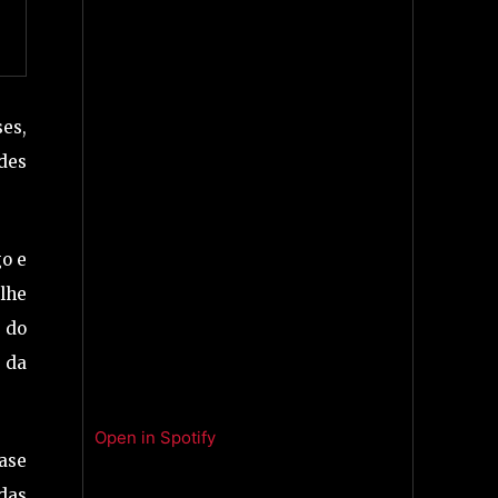
ses,
ndes
go e
lhe
 do
a da
Open in Spotify
uase
adas