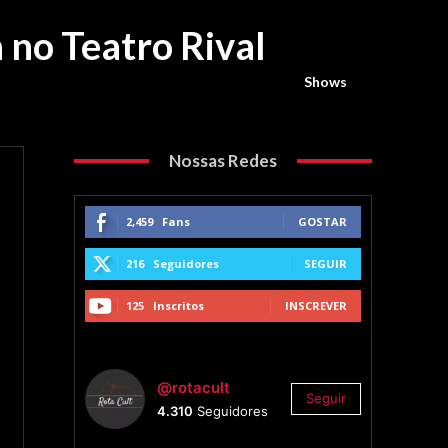
 no Teatro Rival
Shows
Nossas Redes
2,459
Fans
GOSTAR
216
Seguidores
SEGUIR
125
Inscritos
INSCREVER
@rotacult
Seguir
4.310
Seguidores