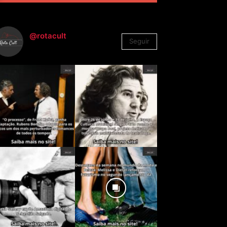
@rotacult
Seguir
4.310
Seguidores