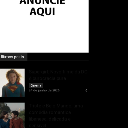
Últimos posts
Supergirl: Novo filme da DC
é burocracia pura
Rodrigo Fonseca
-
Cinema
24 de junho de 2026
0
Triste e Belo Mundo, uma
comédia romântica
libanesa, delicada e
sensível