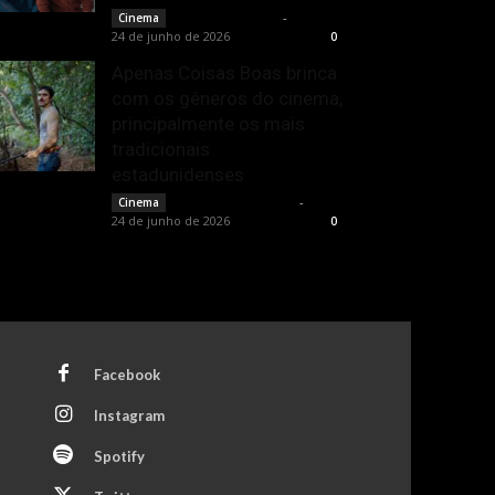
Bruno Giacobbo
-
Cinema
24 de junho de 2026
0
Apenas Coisas Boas brinca
com os gêneros do cinema,
principalmente os mais
tradicionais
estadunidenses
Francisco Carbone
-
Cinema
24 de junho de 2026
0
Facebook
Instagram
Spotify