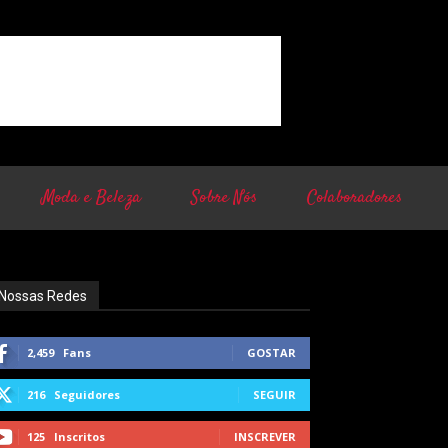
Moda e Beleza
Sobre Nós
Colaboradores
Nossas Redes
2,459
Fans
GOSTAR
216
Seguidores
SEGUIR
125
Inscritos
INSCREVER