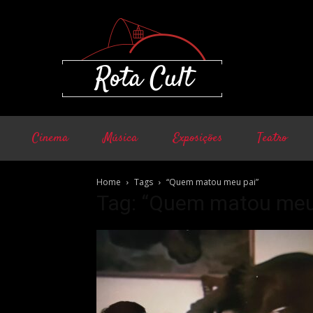
Cinema
Música
Exposições
Teatro
Home
Tags
“Quem matou meu pai”
Tag: “Quem matou meu