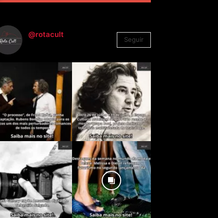
@rotacult
Seguir
4.310
Seguidores