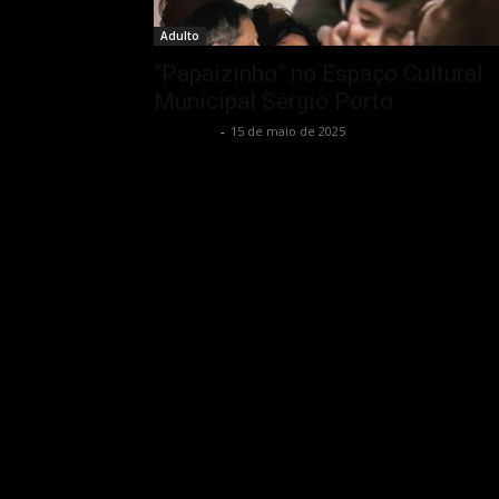
Adulto
“Papaizinho” no Espaço Cultural
Municipal Sérgio Porto
Rota Cult
-
15 de maio de 2025