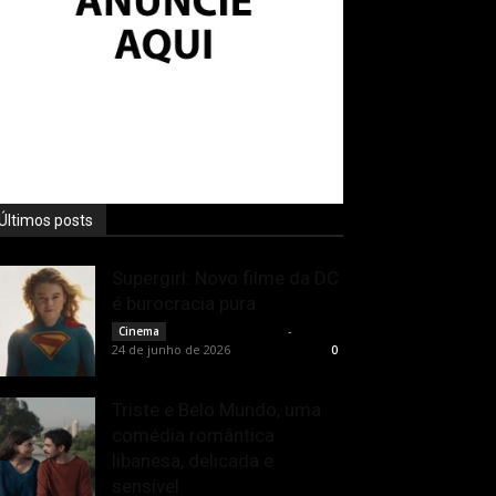
Últimos posts
Supergirl: Novo filme da DC
é burocracia pura
Rodrigo Fonseca
-
Cinema
24 de junho de 2026
0
Triste e Belo Mundo, uma
comédia romântica
libanesa, delicada e
sensível