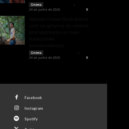
Bruno Giacobbo
-
Cinema
24 de junho de 2026
0
Apenas Coisas Boas brinca
com os gêneros do cinema,
principalmente os mais
tradicionais
estadunidenses
Francisco Carbone
-
Cinema
24 de junho de 2026
0
Facebook
Instagram
Spotify