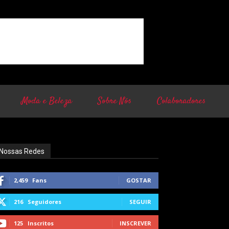
Moda e Beleza
Sobre Nós
Colaboradores
Nossas Redes
2,459
Fans
GOSTAR
216
Seguidores
SEGUIR
125
Inscritos
INSCREVER