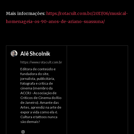
Mais informações:
https://rotacult.com.br/2017/06/musical-
homenageia-os-90-anos-de-ariano-suassuna/
Alê Shcolnik
https://www.rotacult.com.br
Editora de conteúdo e
fundadora do site,
jornalista, publicitária,
fotografa e crítica de
cinema (membro da
ACCRJ - Associação de
Críticos de Cinema do Rio
de Janeiro). Amante das
Artes, aprendiz na arte de
expor a vida como ela é.
Cultura e tattoos nunca
são demais!