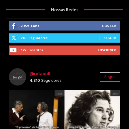
Nossas Redes
2,459
Fans
GOSTAR
216
Seguidores
SEGUIR
125
Inscritos
INSCREVER
@rotacult
Seguir
4.310
Seguidores