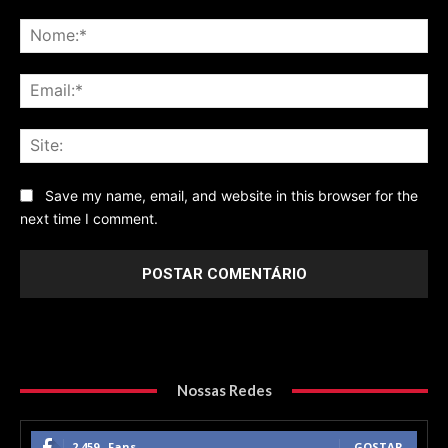
Comentário
No
Ema
Sit
Save my name, email, and website in this browser for the
next time I comment.
Nossas Redes
2,459
Fans
GOSTAR