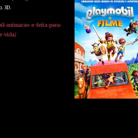
. 3D.
bil-animacao-e-feita-para-
e-vida/