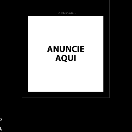
- Publicidade -
o
,