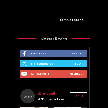
Sem Categoria
Nossas Redes
2,459
Fans
GOSTAR
216
Seguidores
SEGUIR
125
Inscritos
INSCREVER
@rotacult
Seguir
4.310
Seguidores