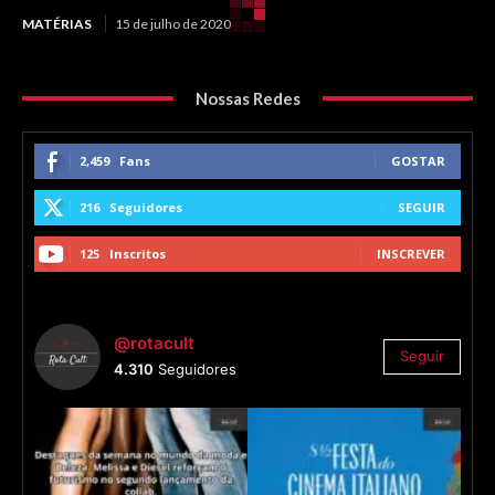
MATÉRIAS
15 de julho de 2020
Nossas Redes
2,459
Fans
GOSTAR
216
Seguidores
SEGUIR
125
Inscritos
INSCREVER
@rotacult
Seguir
4.310
Seguidores