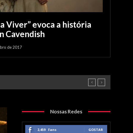
 Viver” evoca a história
in Cavendish
bro de 2017
Nossas Redes
2,459
Fans
GOSTAR