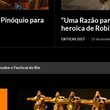
 Pinóquio para
“Uma Razão para
heroica de Rob
CRITICAS 2017
15 de novem
ebe o Festival do Rio
a com premiação democrática e discursos políticos