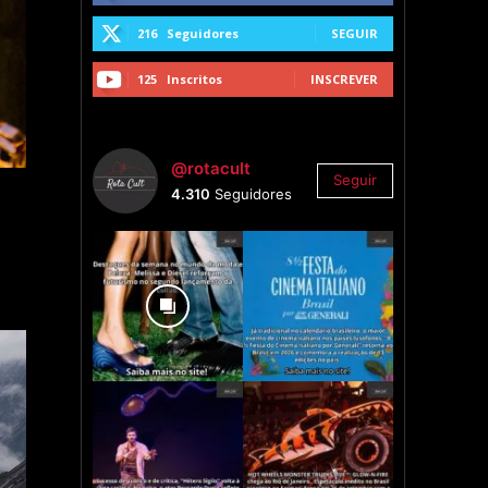
216
Seguidores
SEGUIR
125
Inscritos
INSCREVER
@rotacult
Seguir
4.310
Seguidores